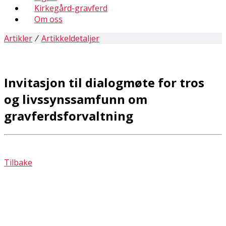
Kirkegård-gravferd
Om oss
Artikler
⁄
Artikkeldetaljer
Invitasjon til dialogmøte for tros
og livssynssamfunn om
gravferdsforvaltning
Tilbake