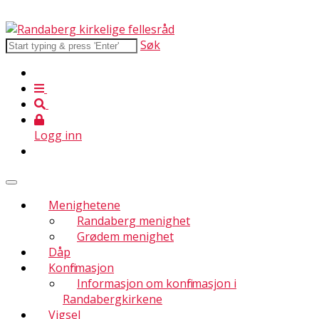
Søk
Logg inn
Menighetene
Randaberg menighet
Grødem menighet
Dåp
Konfirmasjon
Informasjon om konfirmasjon i
Randabergkirkene
Vigsel